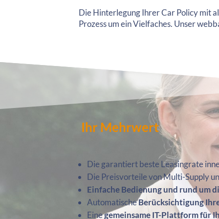
Die Hinterlegung Ihrer Car Policy mit 
Prozess um ein Vielfaches. Unser webba
Ihr Mehrwert
Die garantiert beste Leasingrate inn
Die Preisvorteile von Multi-Supply un
Einfache Bedienung und rund um d
Automatische
Berücksichtigung Ihre
Eine
gemeinsame IT-Plattform für 