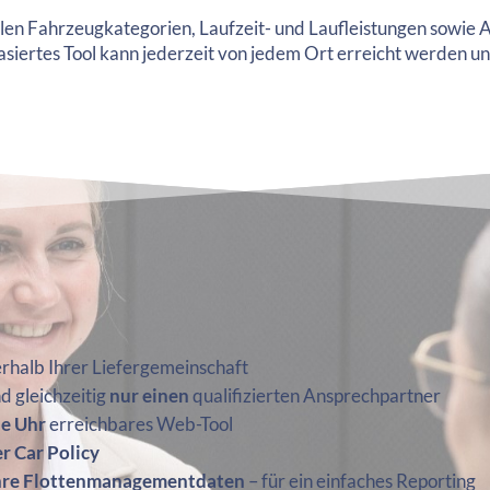
allen Fahrzeugkategorien, Laufzeit- und Laufleistungen sowie 
siertes Tool kann jederzeit von jedem Ort erreicht werden un
erhalb Ihrer Liefergemeinschaft
d gleichzeitig
nur einen
qualifizierten Ansprechpartner
ie Uhr
erreichbares Web-Tool
r Car Policy
Ihre Flottenmanagementdaten
– für ein einfaches Reporting