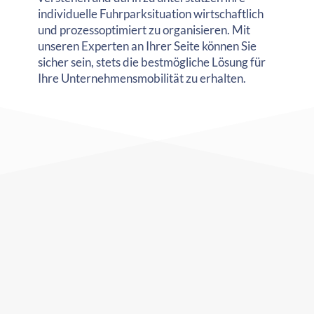
individuelle Fuhrparksituation wirtschaftlich
und prozessoptimiert zu organisieren. Mit
unseren Experten an Ihrer Seite können Sie
sicher sein, stets die bestmögliche Lösung für
Ihre Unternehmensmobilität zu erhalten.
IHRE
HERAUSFORDERUNGEN
Mangelnde Transparenz
Bei einem Fuhrpark laufen eine hohe
Anzahl von Daten zusammen. Viele
Daten werden aber oft gar nicht erst